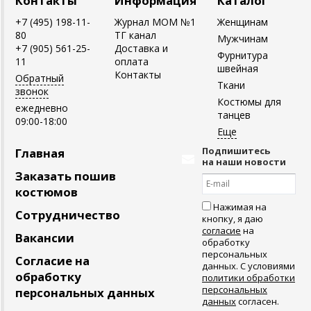
Контакты
Информация
Каталог
+7 (495) 198-11-
Журнал MOM №1
Женщинам
80
ТГ канал
Мужчинам
+7 (905) 561-25-
Доставка и
Фурнитура
11
оплата
швейная
Контакты
Обратный
Ткани
звонок
Костюмы для
ежедневно
танцев
09:00-18:00
Подпишитесь
Главная
на наши новости
Заказать пошив
костюмов
Нажимая на
Сотрудничество
кнопку, я даю
согласие
на
Вакансии
обработку
персональных
Согласие на
данных. С условиями
обработку
политики обработки
персональных
персональных данных
данных
согласен.