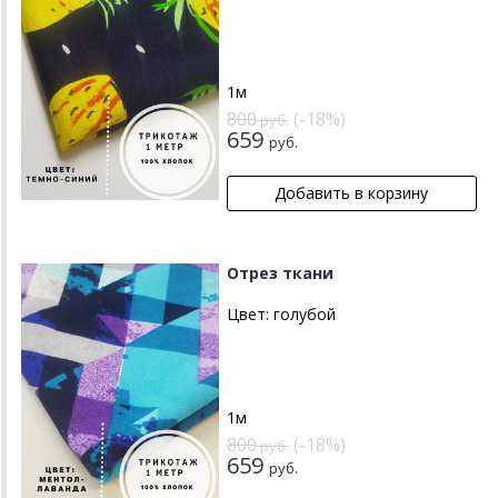
1м
800
(-18%)
руб.
659
руб.
Отрез ткани
Цвет:
голубой
1м
800
(-18%)
руб.
659
руб.