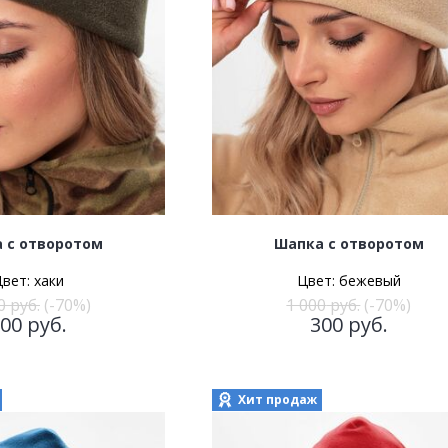
 с отворотом
Шапка с отворотом
Цвет:
хаки
Цвет:
бежевый
0
руб.
(-70%)
1 000
руб.
(-70%)
300
руб.
300
руб.
Хит продаж