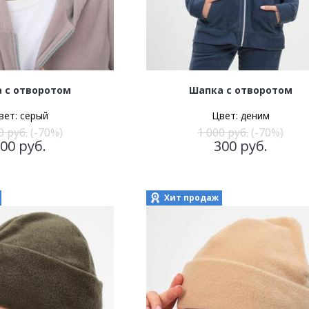
 с отворотом
Шапка с отворотом
вет:
серый
Цвет:
деним
0
руб.
(-70%)
1 000
руб.
(-70%)
300
руб.
300
руб.
Хит продаж