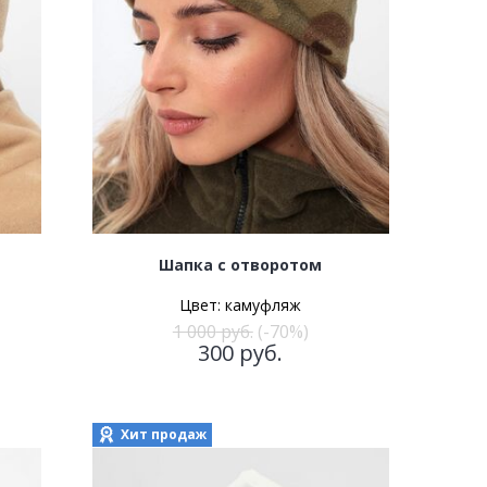
Шапка с отворотом
Цвет:
камуфляж
1 000
руб.
(-70%)
300
руб.
Хит продаж