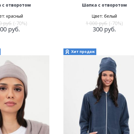
 с отворотом
Шапка с отворотом
ет:
красный
Цвет:
белый
0
руб.
(-70%)
1 000
руб.
(-70%)
300
руб.
300
руб.
Хит продаж