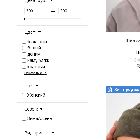
Цена, руб.:
—
Цвет:
Шапка
бежевый
белый
Ц
деним
1 00
камуфляж
красный
Показать еще
Пол:
Хит продаж
Женский
Сезон:
Зима/осень
Вид принта: