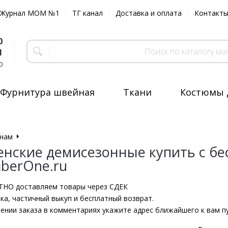
Журнал MOM №1
ТГ канал
Доставка и оплата
Контакт
0
1
0
Фурнитура швейная
Ткани
Костюмы 
нам
Шапки
нские демисезонные купить с бе
erOne.ru
НО доставляем товары через СДЕК
ка, частичный выкуп и бесплатный возврат.
ении заказа в комментариях укажите адрес ближайшего к вам п