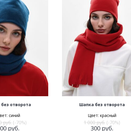
 без отворота
Шапка без отворота
вет:
синий
Цвет:
красный
0
руб.
(-70%)
1 000
руб.
(-70%)
300
руб.
300
руб.