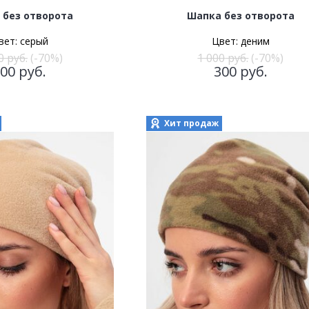
 без отворота
Шапка без отворота
вет:
серый
Цвет:
деним
0
руб.
(-70%)
1 000
руб.
(-70%)
300
руб.
300
руб.
Хит продаж