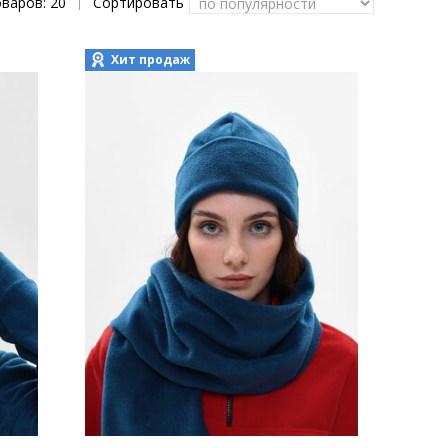
оваров:
20
Сортировать
|
Хит продаж