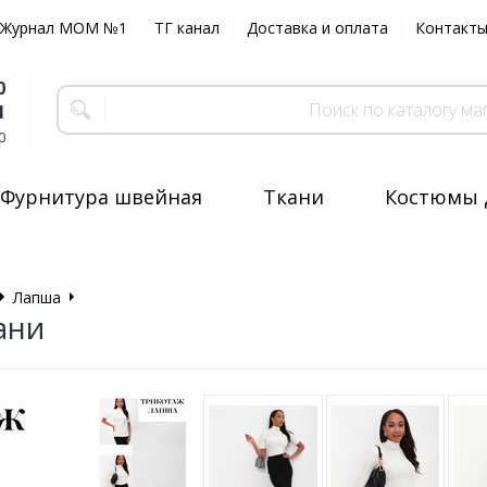
Журнал MOM №1
ТГ канал
Доставка и оплата
Контакт
0
1
0
Фурнитура швейная
Ткани
Костюмы 
Лапша
Отрез ткани
ани