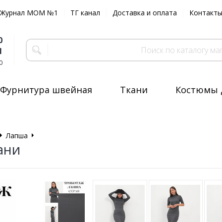
Журнал MOM №1
ТГ канал
Доставка и оплата
Контакт
0
1
0
Фурнитура швейная
Ткани
Костюмы 
Лапша
Отрез ткани
ани