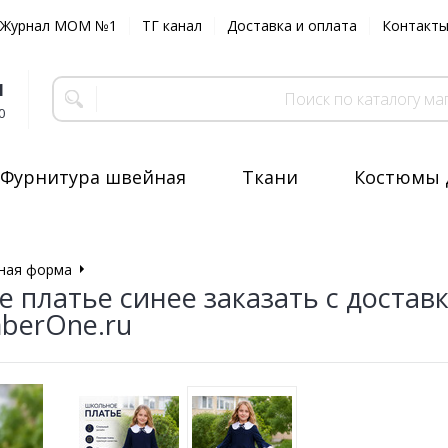
Журнал MOM №1
ТГ канал
Доставка и оплата
Контакт
1
0
Фурнитура швейная
Ткани
Костюмы 
ная форма
Школьная форма для Девочки
 платье синее заказать с достав
erOne.ru