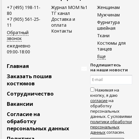
+7 (495) 198-11-
Журнал MOM №1
Женщинам
80
ТГ канал
Мужчинам
+7 (905) 561-25-
Доставка и
Фурнитура
11
оплата
швейная
Контакты
Обратный
Ткани
звонок
Костюмы для
ежедневно
танцев
09:00-18:00
Подпишитесь
Главная
на наши новости
Заказать пошив
костюмов
Нажимая на
Сотрудничество
кнопку, я даю
согласие
на
Вакансии
обработку
персональных
Согласие на
данных. С условиями
обработку
политики обработки
персональных
персональных данных
данных
согласен.
Политика