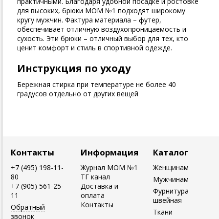
практичными. Благодаря удобной посадке и ростовке
для высоких, брюки MOM №1 подходят широкому
кругу мужчин. Фактура материала – футер,
обеспечивает отличную воздухопроницаемость и
сухость. Эти брюки – отличный выбор для тех, кто
ценит комфорт и стиль в спортивной одежде.
Инструкция по уходу
Бережная стирка при температуре не более 40
градусов отдельно от других вещей
Контакты
Информация
Каталог
+7 (495) 198-11-
Журнал MOM №1
Женщинам
80
ТГ канал
Мужчинам
+7 (905) 561-25-
Доставка и
Фурнитура
11
оплата
швейная
Контакты
Обратный
Ткани
звонок