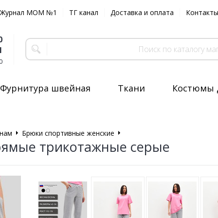
Журнал MOM №1
ТГ канал
Доставка и оплата
Контакт
0
1
0
Фурнитура швейная
Ткани
Костюмы 
нам
Брюки спортивные женские
Брюки прямые трикотажные
рямые трикотажные серые