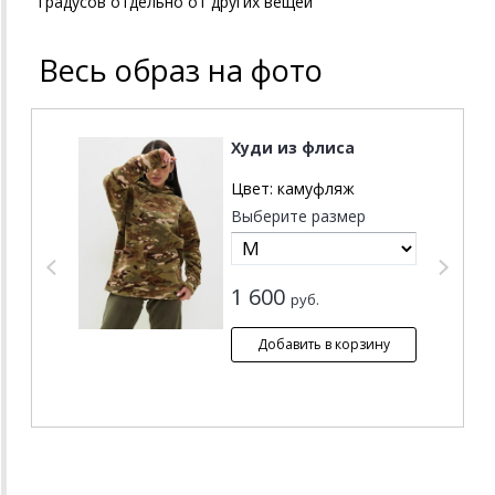
градусов отдельно от других вещей
Весь образ на фото
Р
Худи из флиса
Цвет:
камуфляж
Выберите размер
1 600
руб.