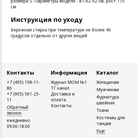
размера S. Параметры модели - 87-62-92 см, рост 175
см.
Инструкция по уходу
Бережная стирка при температуре не более 40
градусов отдельно от других вещей
Контакты
Информация
Каталог
+7 (495) 198-11-
Журнал MOM №1
Женщинам
80
ТГ канал
Мужчинам
+7 (905) 561-25-
Доставка и
Фурнитура
11
оплата
швейная
Контакты
Обратный
Ткани
звонок
Костюмы для
ежедневно
танцев
09:00-18:00