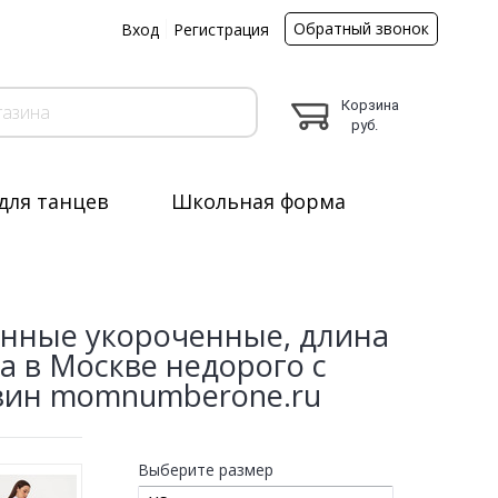
Обратный звонок
ы
Вход
Регистрация
Корзина
руб.
для танцев
Школьная форма
енные укороченные, длина
а в Москве недорого с
зин momnumberone.ru
Выберите размер