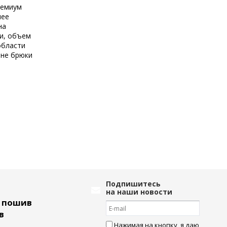
ремиум
лее
на
ии, объем
области
Яне брюки
Подпишитесь
на наши новости
ь пошив
в
Нажимая на кнопку, я даю