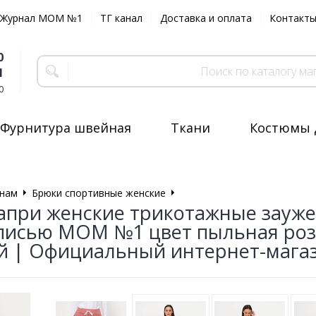
Журнал MOM №1
ТГ канал
Доставка и оплата
Контакт
0
1
0
Фурнитура швейная
Ткани
Костюмы 
нам
Брюки спортивные женские
Брюки трикотажные
апри женские трикотажные зауж
дписью MOM №1 цвет пыльная роз
й | Официальный интернет-мага