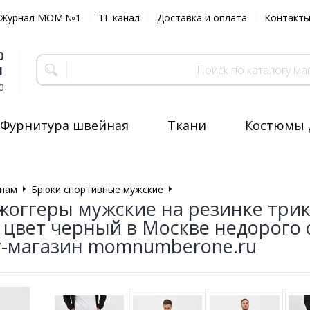
Журнал MOM №1
ТГ канал
Доставка и оплата
Контакт
0
1
0
Фурнитура швейная
Ткани
Костюмы 
нам
Брюки спортивные мужские
Джоггеры теплые
жоггеры мужские на резинке три
вет черный в Москве недорого 
-магазин momnumberone.ru