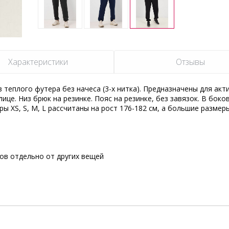
Характеристики
Отзывы
теплого футера без начеса (3-х нитка). Предназначены для акт
лице. Низ брюк на резинке. Пояс на резинке, без завязок. В боко
ы XS, S, M, L рассчитаны на рост 176-182 см, а большие размеры
сов отдельно от других вещей