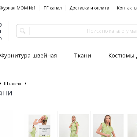
Журнал MOM №1
ТГ канал
Доставка и оплата
Контакт
0
1
0
Фурнитура швейная
Ткани
Костюмы 
Штапель
Отрез ткани
ани