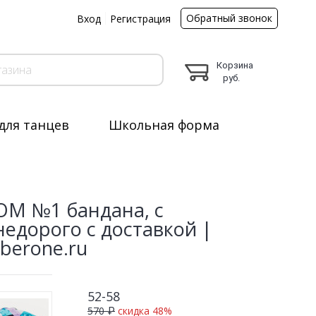
Обратный звонок
ы
Вход
Регистрация
Корзина
руб.
для танцев
Школьная форма
OM №1 бандана, с
недорого с доставкой |
erone.ru
52-58
570 ₽
скидка 48%