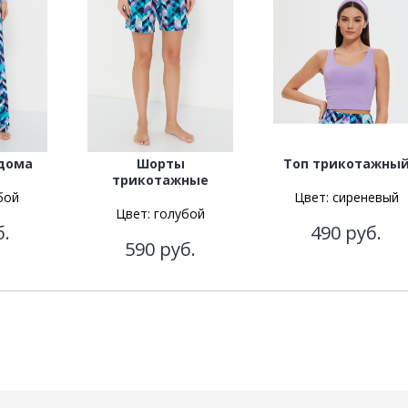
дома
Шорты
Топ трикотажны
трикотажные
бой
Цвет:
сиреневый
Цвет:
голубой
б.
490
руб.
590
руб.