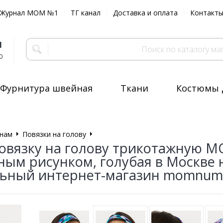
Журнал MOM №1
ТГ канал
Доставка и оплата
Контакт
1
0
Фурнитура швейная
Ткани
Костюмы 
нам
Повязки на голову
Повязка на голову
овязку на голову трикотажную M
ным рисунком, голубая в Москве 
ьный интернет-магазин momnumb