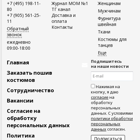
+7 (495) 198-11-
Журнал MOM №1
Женщинам
80
ТГ канал
Мужчинам
+7 (905) 561-25-
Доставка и
Фурнитура
11
оплата
швейная
Контакты
Обратный
Ткани
звонок
Костюмы для
ежедневно
танцев
09:00-18:00
Подпишитесь
Главная
на наши новости
Заказать пошив
костюмов
Нажимая на
Сотрудничество
кнопку, я даю
согласие
на
Вакансии
обработку
персональных
Согласие на
данных. С условиями
обработку
политики обработки
персональных
персональных данных
данных
согласен.
Политика