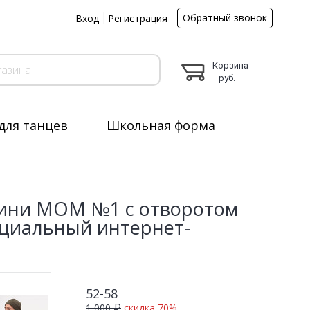
Обратный звонок
ы
Вход
Регистрация
Корзина
руб.
для танцев
Школьная форма
бини MOM №1 с отворотом
ициальный интернет-
52-58
1 000 ₽
скидка 70%