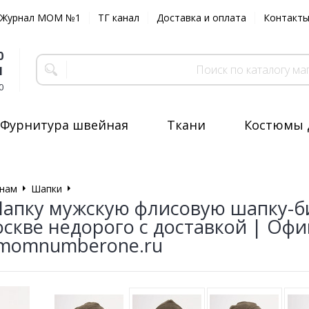
Журнал MOM №1
ТГ канал
Доставка и оплата
Контакт
0
1
0
Фурнитура швейная
Ткани
Костюмы 
нам
Шапки
Шапка с отворотом
Шапку мужскую флисовую шапку-
оскве недорого с доставкой | Оф
 momnumberone.ru