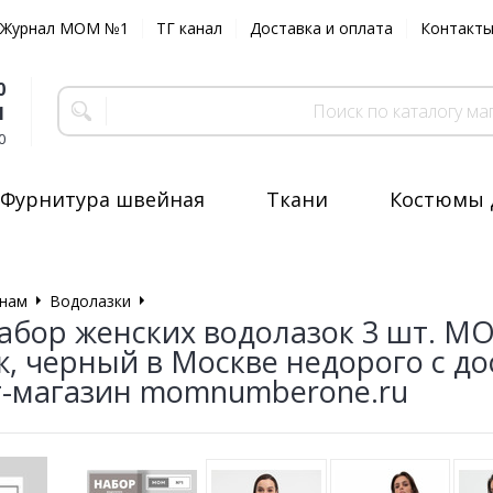
Журнал MOM №1
ТГ канал
Доставка и оплата
Контакт
0
1
0
Фурнитура швейная
Ткани
Костюмы 
нам
Водолазки
Водолазка женская набор 3 шт.
абор женских водолазок 3 шт. MO
, черный в Москве недорого с д
-магазин momnumberone.ru