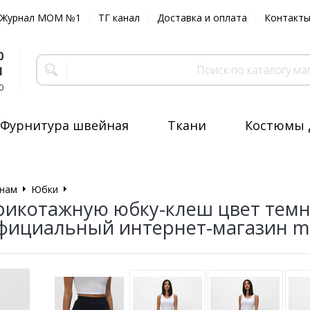
Журнал MOM №1
ТГ канал
Доставка и оплата
Контакт
0
1
0
Фурнитура швейная
Ткани
Костюмы 
нам
Юбки
Юбка-клеш
рикотажную юбку-клеш цвет темн
Официальный интернет-магазин 