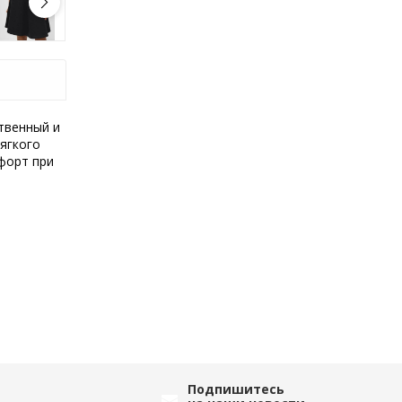
твенный и
мягкого
форт при
Подпишитесь