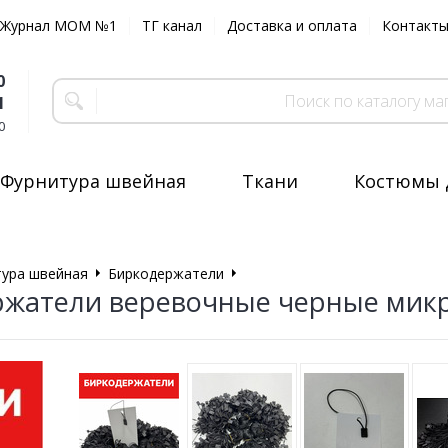
Журнал MOM №1
ТГ канал
Доставка и оплата
Контакт
0
1
0
Фурнитура швейная
Ткани
Костюмы 
ура швейная
Биркодержатели
Биркодержатели веревочные
жатели веревочные черные микр