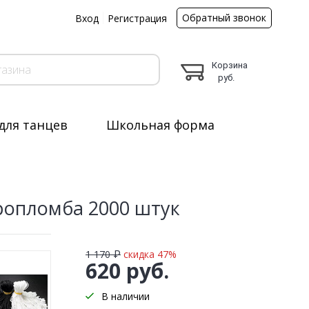
Обратный звонок
ы
Вход
Регистрация
Корзина
руб.
для танцев
Школьная форма
 черные микропломба 2000 штук
опломба 2000 штук
1 170 ₽
скидка 47%
620 руб.
В наличии