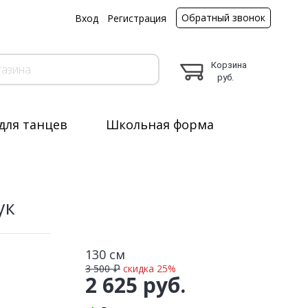
Обратный звонок
ы
Вход
Регистрация
Корзина
руб.
для танцев
Школьная форма
 штук
ук
130 см
3 500 ₽
скидка 25%
2 625 руб.