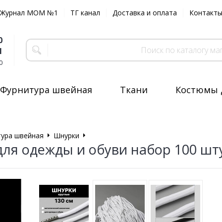
Журнал MOM №1
ТГ канал
Доставка и оплата
Контакт
0
1
0
Фурнитура швейная
Ткани
Костюмы 
ура швейная
Шнурки
Шнурки для одежды и обуви набор 100
ля одежды и обуви набор 100 шт