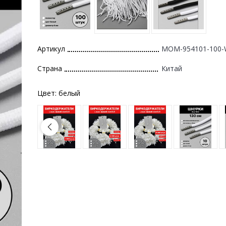
Артикул
MOM-954101-100-
Страна
Китай
Цвет:
белый