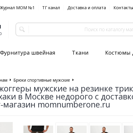
Журнал MOM №1
ТГ канал
Доставка и оплата
Контакт
1
0
Фурнитура швейная
Ткани
Костюмы 
нам
Брюки спортивные мужские
Брюки спортивные мужские
жоггеры мужские на резинке тр
хаки в Москве недорого с доста
-магазин momnumberone.ru