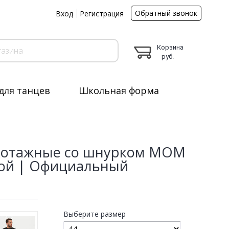
Обратный звонок
ы
Вход
Регистрация
Корзина
руб.
для танцев
Школьная форма
икотажные со шнурком MOM
вкой | Официальный
Выберите размер