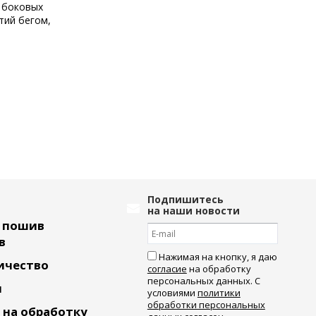
в боковых
тий бегом,
Подпишитесь
на наши новости
ь пошив
в
Нажимая на кнопку, я даю
ичество
согласие
на обработку
персональных данных. С
и
условиями
политики
обработки персональных
 на обработку