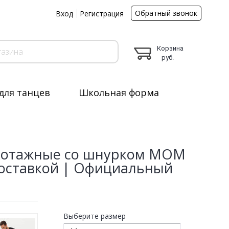
Обратный звонок
ы
Вход
Регистрация
Корзина
руб.
для танцев
Школьная форма
икотажные со шнурком MOM
доставкой | Официальный
Выберите размер