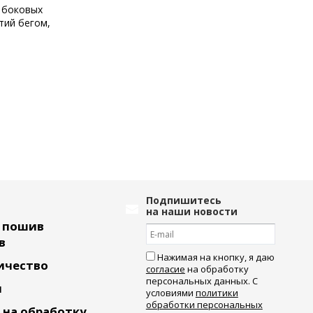
в боковых
тий бегом,
Подпишитесь
на наши новости
ь пошив
в
Нажимая на кнопку, я даю
ичество
согласие
на обработку
персональных данных. С
и
условиями
политики
обработки персональных
 на обработку