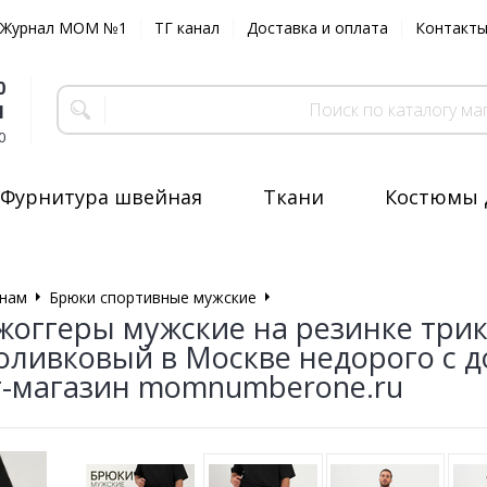
Журнал MOM №1
ТГ канал
Доставка и оплата
Контакт
0
1
0
Фурнитура швейная
Ткани
Костюмы 
нам
Брюки спортивные мужские
Брюки спортивные мужские
жоггеры мужские на резинке тр
оливковый в Москве недорого с 
-магазин momnumberone.ru