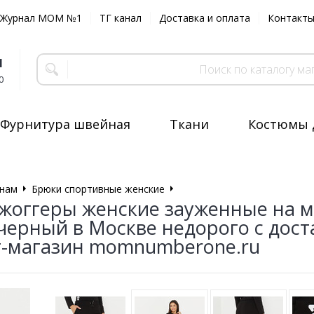
Журнал MOM №1
ТГ канал
Доставка и оплата
Контакт
1
0
Фурнитура швейная
Ткани
Костюмы 
нам
Брюки спортивные женские
Брюки трикотажные
жоггеры женские зауженные на 
черный в Москве недорого с дос
-магазин momnumberone.ru