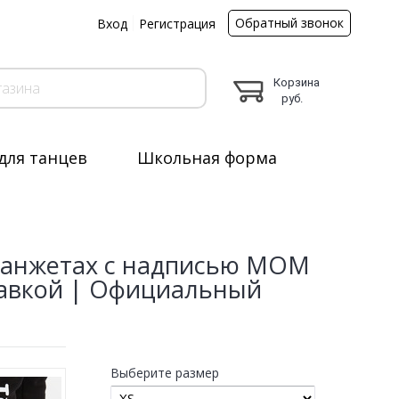
Обратный звонок
ы
Вход
Регистрация
Корзина
руб.
для танцев
Школьная форма
манжетах с надписью MOM
тавкой | Официальный
Выберите размер