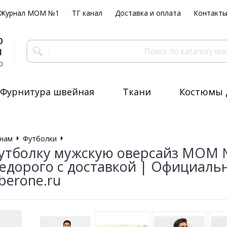
Журнал MOM №1
ТГ канал
Доставка и оплата
Контакт
0
1
0
Фурнитура швейная
Ткани
Костюмы 
нам
Футболки
Футболка мужская OVERSIZE
утболку мужскую оверсайз MOM 
едорого с доставкой | Официаль
erone.ru