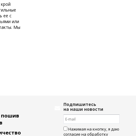
 крой
ктильные
ь ее с
зьями или
такты. Мы
Подпишитесь
на наши новости
ь пошив
в
Нажимая на кнопку, я даю
ичество
согласие
на обработку