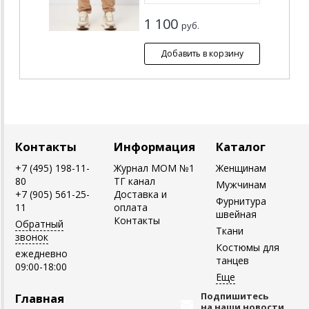
1 100
руб.
Контакты
Информация
Каталог
+7 (495) 198-11-
Журнал MOM №1
Женщинам
80
ТГ канал
Мужчинам
+7 (905) 561-25-
Доставка и
Фурнитура
11
оплата
швейная
Контакты
Обратный
Ткани
звонок
Костюмы для
ежедневно
танцев
09:00-18:00
Подпишитесь
Главная
на наши новости