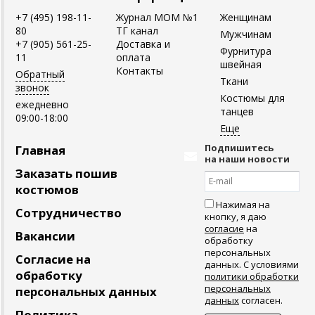
+7 (495) 198-11-
Журнал MOM №1
Женщинам
80
ТГ канал
Мужчинам
+7 (905) 561-25-
Доставка и
Фурнитура
11
оплата
швейная
Контакты
Обратный
Ткани
звонок
Костюмы для
ежедневно
танцев
09:00-18:00
Подпишитесь
Главная
на наши новости
Заказать пошив
костюмов
Нажимая на
Сотрудничество
кнопку, я даю
согласие
на
Вакансии
обработку
персональных
Согласие на
данных. С условиями
обработку
политики обработки
персональных
персональных данных
данных
согласен.
Политика