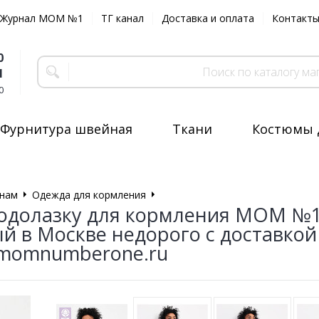
Журнал MOM №1
ТГ канал
Доставка и оплата
Контакт
0
1
0
Фурнитура швейная
Ткани
Костюмы 
нам
Одежда для кормления
Водолазка для кормления
одолазку для кормления MOM №1
й в Москве недорого с доставко
 momnumberone.ru