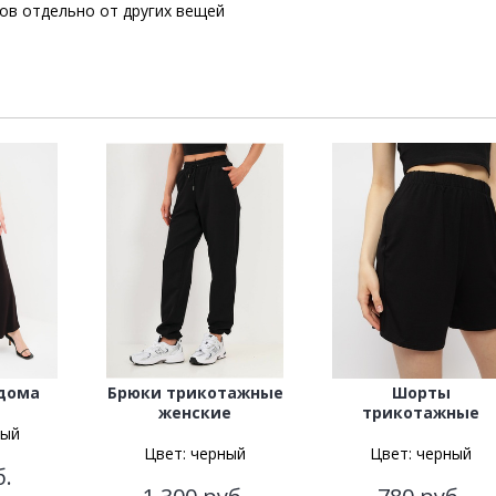
сов отдельно от других вещей
дома
Брюки трикотажные
Шорты
женские
трикотажные
ный
Цвет:
черный
Цвет:
черный
б.