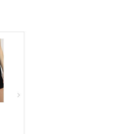
Распродажа
Брюки спортивные
Толстовка из
флисовые
футера с
капюшоном MOM №1
Цвет:
синий
Цвет:
фиалковый