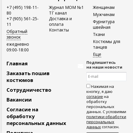
+7 (495) 198-11-
Журнал MOM №1
Женщинам
80
ТГ канал
Мужчинам
+7 (905) 561-25-
Доставка и
Фурнитура
11
оплата
швейная
Контакты
Обратный
Ткани
звонок
Костюмы для
ежедневно
танцев
09:00-18:00
Подпишитесь
Главная
на наши новости
Заказать пошив
костюмов
Нажимая на
Сотрудничество
кнопку, я даю
согласие
на
Вакансии
обработку
персональных
Согласие на
данных. С условиями
обработку
политики обработки
персональных
персональных данных
данных
согласен.
Политика