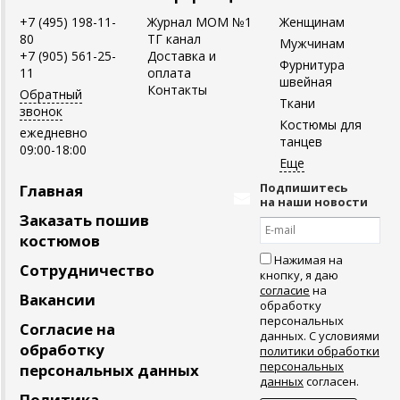
+7 (495) 198-11-
Журнал MOM №1
Женщинам
80
ТГ канал
Мужчинам
+7 (905) 561-25-
Доставка и
Фурнитура
11
оплата
швейная
Контакты
Обратный
Ткани
звонок
Костюмы для
ежедневно
танцев
09:00-18:00
Подпишитесь
Главная
на наши новости
Заказать пошив
костюмов
Нажимая на
Сотрудничество
кнопку, я даю
согласие
на
Вакансии
обработку
персональных
Согласие на
данных. С условиями
обработку
политики обработки
персональных
персональных данных
данных
согласен.
Политика