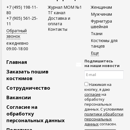
+7 (495) 198-11-
Журнал MOM №1
Женщинам
80
ТГ канал
Мужчинам
+7 (905) 561-25-
Доставка и
Фурнитура
11
оплата
швейная
Контакты
Обратный
Ткани
звонок
Костюмы для
ежедневно
танцев
09:00-18:00
Подпишитесь
Главная
на наши новости
Заказать пошив
костюмов
Нажимая на
Сотрудничество
кнопку, я даю
согласие
на
Вакансии
обработку
персональных
Согласие на
данных. С условиями
обработку
политики обработки
персональных
персональных данных
данных
согласен.
Политика